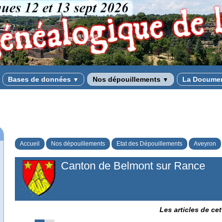
Bases de données
Nos dépouillements
La Docume
▼
▼
Accueil
Nos dépouillements
Etat des Dépouillements
Aveyron
Canton de Belmont sur Rance
Les articles de ce