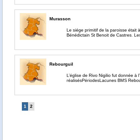
Murasson
Le siége primitif de la paroisse était
Bénédictain St Benoit de Castres. Le
Rebourguil
L’église de Rivo Nigilio fut donnée 
réalisésPériodesLacunes BMS Rebou
1
2