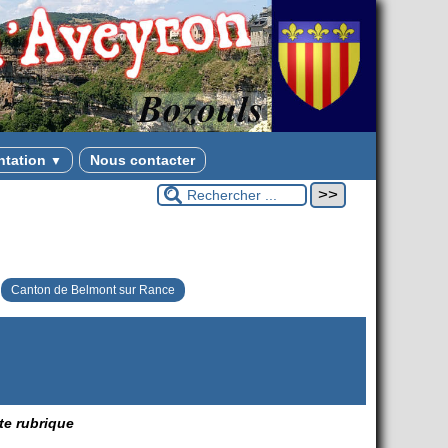
ntation
Nous contacter
▼
Canton de Belmont sur Rance
tte rubrique