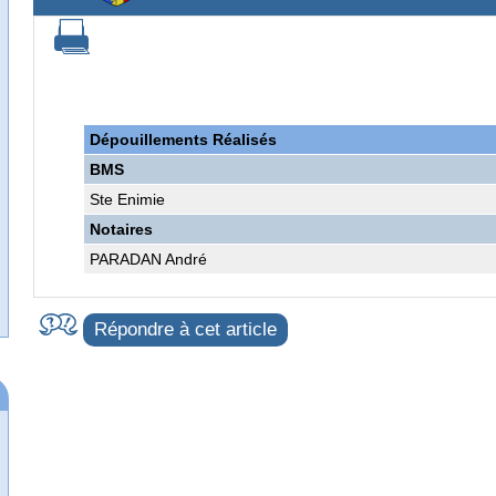
Dépouillements Réalisés
BMS
Ste Enimie
Notaires
PARADAN André
Répondre à cet article