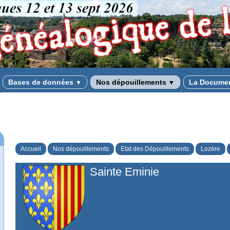
Bases de données
Nos dépouillements
La Docume
▼
▼
Accueil
Nos dépouillements
Etat des Dépouillements
Lozère
Sainte Eminie