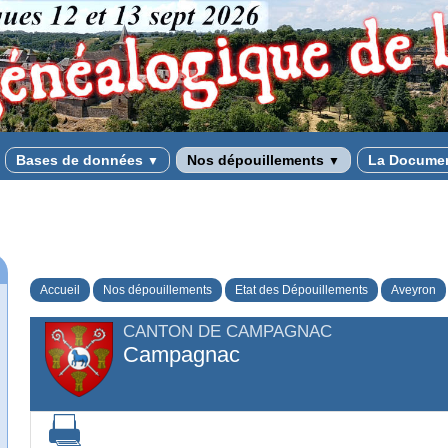
Bases de données
Nos dépouillements
La Docume
▼
▼
Accueil
Nos dépouillements
Etat des Dépouillements
Aveyron
CANTON DE CAMPAGNAC
Campagnac