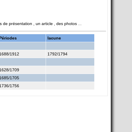
e présentation , un article , des photos ...
Périodes
lacune
1688/1912
1792/1794
1628/1709
1685/1705
1736/1756