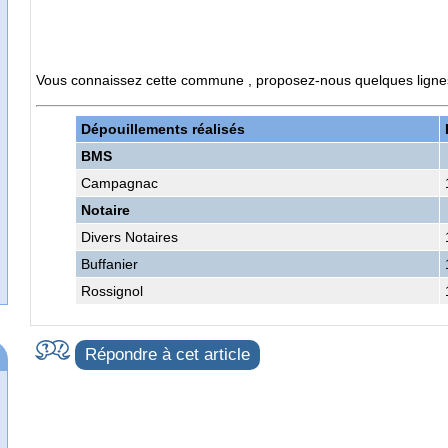
Vous connaissez cette commune , proposez-nous quelques lignes d
Dépouillements réalisés
BMS
Campagnac
Notaire
Divers Notaires
Buffanier
Rossignol
Répondre à cet article