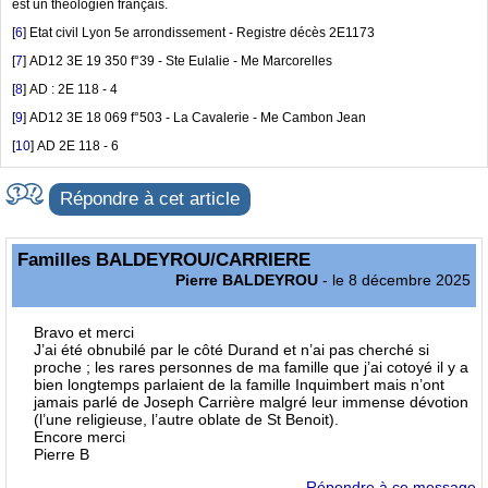
est un théologien français.
[
6
]
Etat civil Lyon 5e arrondissement - Registre décès 2E1173
[
7
]
AD12 3E 19 350 f°39 - Ste Eulalie - Me Marcorelles
[
8
]
AD : 2E 118 - 4
[
9
]
AD12 3E 18 069 f°503 - La Cavalerie - Me Cambon Jean
[
10
]
AD 2E 118 - 6
Répondre à cet article
Familles BALDEYROU/CARRIERE
Pierre BALDEYROU
- le 8 décembre 2025
Bravo et merci
J’ai été obnubilé par le côté Durand et n’ai pas cherché si
proche ; les rares personnes de ma famille que j’ai cotoyé il y a
bien longtemps parlaient de la famille Inquimbert mais n’ont
jamais parlé de Joseph Carrière malgré leur immense dévotion
(l’une religieuse, l’autre oblate de St Benoit).
Encore merci
Pierre B
Répondre à ce message