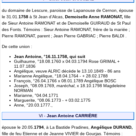
du domaine de Lescure, paroisse de Lapanouse de Cernon, épouse
le 31.01.
1758
à St Jean d’Alcas,
Demoiselle Anne RAMONAT,
fille
de Sieur Antoine RAMONAT et de Demoiselle GUIRAUD de St Paul
des Fonts. Témoins : Sieur Antoine RAMONAT, frère de la mariée ;
Pierre RAMONAT, parent ; Jean Pierre GABRIAC ; Pierre BALDI .
De cette union :
Jean Antoine, °16.11.1758, qui suit
Guilhaume, °18.08.1760 x 04.03.1794 Rose GRIMAL +
11.07.1836
Angélique, veuve ALRIC décède le 13.10.1849 - 86 ans
Marianne Angélique, °18.04.1764 - + 28.02.1788
François, °26.04.1766 x 08.01.1789 Angélique BOSC
Joseph, °08.09.1769,
maréchal
, x 18.10.1798 Magdeleine
NORMAN
Marianne, °04.04.1771
Marguerite, °08.06.1773 - + 03.02.1775
Anne, °20.03.1777.,
VI -
Jean Antoine CARRIÈRE
épouse le 20.05.
1794
, à La Bastide Pradines,
Angélique DURAND,
fille de feu Etienne et de Jeanne VIVIER de Gourjas. Témoins :