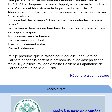
Une piste à partir de MF Marine Leonore Carrière née le
13.4.1841 à Broquiès mariée à Hippolyte Fabre né le 9.5.1823
aux Maurels et fils d’Adélaide Inquimbert soeur de JP
Alexandre Inquimbert, et donc une cousine, n’a rien donné sur
4 générations.
Où ai-je fait des erreurs ? Des recherches ont-elles déja été
faites ?
Je me lance dans les recherches du côté des Sulpiciens mais
sans grand espoir.
Tout conseil sera le bienvenu.
Encore merci pour tout
Très cordialement vôtre
Pierre Baldeyrou
PS : je présume que la raison pour laquelle Jean Antoine
Carrière et son fils portent le prénom usuel de Joseph tient au
fait qu’il y a plusieurs Jean Antoine Carrière à Lapanouse de
Cernon dont un né le 2.1.1789
Répondre à ce message
Accès direct
Accès à la base de données