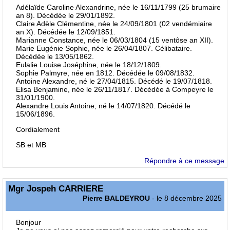
Adélaïde Caroline Alexandrine, née le 16/11/1799 (25 brumaire
an 8). Décédée le 29/01/1892.
Claire Adèle Clémentine, née le 24/09/1801 (02 vendémiaire
an X). Décédée le 12/09/1851.
Marianne Constance, née le 06/03/1804 (15 ventôse an XII).
Marie Eugénie Sophie, née le 26/04/1807. Célibataire.
Décédée le 13/05/1862.
Eulalie Louise Joséphine, née le 18/12/1809.
Sophie Palmyre, née en 1812. Décédée le 09/08/1832.
Antoine Alexandre, né le 27/04/1815. Décédé le 19/07/1818.
Elisa Benjamine, née le 26/11/1817. Décédée à Compeyre le
31/01/1900.
Alexandre Louis Antoine, né le 14/07/1820. Décédé le
15/06/1896.
Cordialement
SB et MB
Répondre à ce message
Mgr Jospeh CARRIERE
Pierre BALDEYROU
- le 8 décembre 2025
Bonjour