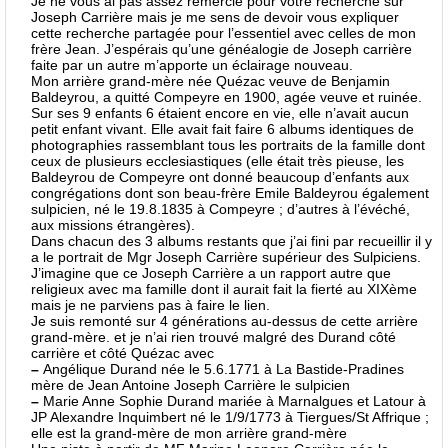
Je ne vous ai pas assez remercié pour votre recherche sur
Joseph Carrière mais je me sens de devoir vous expliquer
cette recherche partagée pour l’essentiel avec celles de mon
frère Jean. J’espérais qu’une généalogie de Joseph carrière
faite par un autre m’apporte un éclairage nouveau.
Mon arrière grand-mère née Quézac veuve de Benjamin
Baldeyrou, a quitté Compeyre en 1900, agée veuve et ruinée.
Sur ses 9 enfants 6 étaient encore en vie, elle n’avait aucun
petit enfant vivant. Elle avait fait faire 6 albums identiques de
photographies rassemblant tous les portraits de la famille dont
ceux de plusieurs ecclesiastiques (elle était très pieuse, les
Baldeyrou de Compeyre ont donné beaucoup d’enfants aux
congrégations dont son beau-frère Emile Baldeyrou également
sulpicien, né le 19.8.1835 à Compeyre ; d’autres à l’évéché,
aux missions étrangères).
Dans chacun des 3 albums restants que j’ai fini par recueillir il y
a le portrait de Mgr Joseph Carrière supérieur des Sulpiciens.
J’imagine que ce Joseph Carrière a un rapport autre que
religieux avec ma famille dont il aurait fait la fierté au XIXème
mais je ne parviens pas à faire le lien.
Je suis remonté sur 4 générations au-dessus de cette arrière
grand-mère. et je n’ai rien trouvé malgré des Durand côté
carrière et côté Quézac avec
–
Angélique Durand née le 5.6.1771 à La Bastide-Pradines
mère de Jean Antoine Joseph Carrière le sulpicien
–
Marie Anne Sophie Durand mariée à Marnalgues et Latour à
JP Alexandre Inquimbert né le 1/9/1773 à Tiergues/St Affrique ;
elle est la grand-mère de mon arrière grand-mère