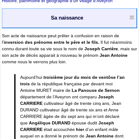
Histoire, patrimoine et géographie d’un village d’Aveyron
Sa naissance
Son acte de naissance peut prêter à confusion en raison de
l’
inversion des prénoms entre le père et le fils.
Il fut néanmoins
connu durant toute sa vie sous le nom de
Joseph Carrière
, mais sur
son acte de décès apparait à nouveau le prénom
Jean Antoine
comme nous le verrons plus loin.
Aujourd’hui
troisième jour du mois de ventôse l’an
trois
de la république française par devant moi
Antoine MURET maire de
La Panouse de Sernon
département de l’Aveyron ont comparu
Joseph
CARRIERE
cultivateur âgé de trente cinq ans, Jean
DURAND cultivateur âgé de trente six ans et Anne
CARRIERE âgée de dix sept ans qui m’ont déclaré
que
Angélique DURAND
épouse dudit
Joseph
CARRIERE
était accouchée
hier
d’un enfant mâle
auquel on a donné le prénom de
Jean Antoine
dont