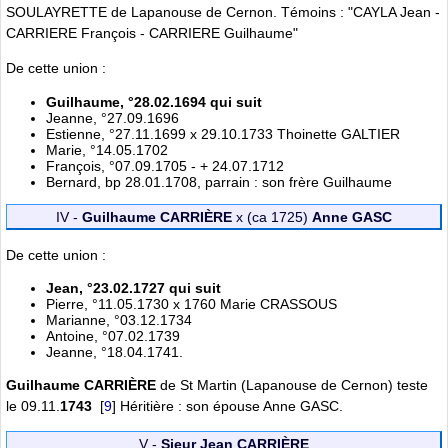
SOULAYRETTE de Lapanouse de Cernon. Témoins : "CAYLA Jean -
CARRIERE François - CARRIERE Guilhaume"
De cette union :
Guilhaume, °28.02.1694 qui suit
Jeanne, °27.09.1696
Estienne, °27.11.1699 x 29.10.1733 Thoinette GALTIER
Marie, °14.05.1702
François, °07.09.1705 - + 24.07.1712
Bernard, bp 28.01.1708, parrain : son frère Guilhaume
IV -
Guilhaume CARRIÈRE
x (ca 1725)
Anne GASC
De cette union :
Jean, °23.02.1727 qui suit
Pierre, °11.05.1730 x 1760 Marie CRASSOUS
Marianne, °03.12.1734
Antoine, °07.02.1739
Jeanne, °18.04.1741.
Guilhaume CARRIÈRE
de St Martin (Lapanouse de Cernon) teste
le 09.11.
1743
[
9
]
Héritière : son épouse Anne GASC.
V -
Sieur Jean CARRIÈRE