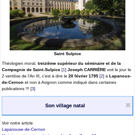
Saint Sulpice
Théologien moral,
treizième supérieur du séminaire et de la
Compagnie de Saint-Sulpice
[
1
]
Joseph CARRIÈRE
voit le jour le
2 ventôse de l’An III, c’est à dire le
20 février 1795
[
2
]
à
Lapanous-
de-Cernon
et non à Avignon comme indiqué dans certaines
publications !!!
[
3
]
Son village natal
Voir notre article
Lapanouse-de-Cernon