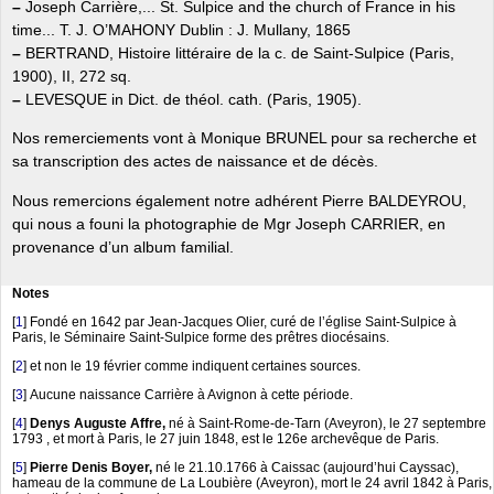
–
Joseph Carrière,... St. Sulpice and the church of France in his
time... T. J. O’MAHONY Dublin : J. Mullany, 1865
–
BERTRAND, Histoire littéraire de la c. de Saint-Sulpice (Paris,
1900), II, 272 sq.
–
LEVESQUE in Dict. de théol. cath. (Paris, 1905).
Nos remerciements vont à Monique BRUNEL pour sa recherche et
sa transcription des actes de naissance et de décès.
Nous remercions également notre adhérent Pierre BALDEYROU,
qui nous a founi la photographie de Mgr Joseph CARRIER, en
provenance d’un album familial.
Notes
[
1
]
Fondé en 1642 par Jean-Jacques Olier, curé de l’église Saint-Sulpice à
Paris, le Séminaire Saint-Sulpice forme des prêtres diocésains.
[
2
]
et non le 19 février comme indiquent certaines sources.
[
3
]
Aucune naissance Carrière à Avignon à cette période.
[
4
]
Denys Auguste Affre,
né à Saint-Rome-de-Tarn (Aveyron), le 27 septembre
1793 , et mort à Paris, le 27 juin 1848, est le 126e archevêque de Paris.
[
5
]
Pierre Denis Boyer,
né le 21.10.1766 à Caissac (aujourd’hui Cayssac),
hameau de la commune de La Loubière (Aveyron), mort le 24 avril 1842 à Paris,