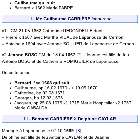
Guilhaume qui suit
Bernard x 1662 Marie FABRE
II -
Me Guilhaume CARRIÈRE
laboureur
x1 - CM 21.05.1662 Catherine REDONDELLE dont :
–
Pierre x 1667 avec Marthe VIDAL de Lapanouse de Cernon
–
Antoine x 1694 avec Jeanne SOULIER de Lapanouse de Cernon
x2
Jeanne BOSC
CM du 18.04.
1667
[
7
]
- Jeanne est fille de feu
Antoine BOSC et de Catherine ROMIGUIER de Lapanouse.
De cette union :
Bernard, °ca 1668 qui suit
Guilhaume, bp 16.02.1670 - + 19.05.1670
Catherine, bp 02.08.1671
Georges, bp 12.03.1673
Jacques, bp 25.08.1675 x1 1715 Marie Hospitalier x2 1737
Marie GABALDA.
III -
Bernard CARRIÈRE
X
Delphine CAYLAR
Mariage à Lapanouse le 07.10.
1689
[
8
]
Delphine est fille de feu Antoine CAYLAR et de Jeanne