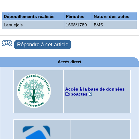
Dépouillements réalisés
Périodes
Nature des actes
Lanuejols
1668/1789
BMS
Répondre à cet article
Accès direct
Accès à la base de données
Expoactes