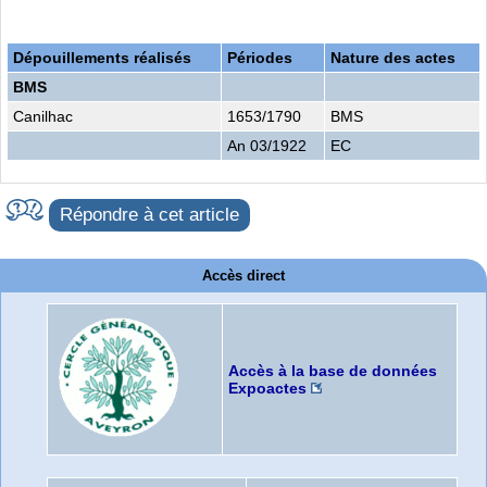
Dépouillements réalisés
Périodes
Nature des actes
BMS
Canilhac
1653/1790
BMS
An 03/1922
EC
Répondre à cet article
Accès direct
Accès à la base de données
Expoactes