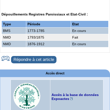
Dépouillements Registres Paroissiaux et Etat-Civil :
Type
Période
Etat
BMS
1773-1785
En cours
NMD
1793/1875
Fait
NMD
1876-1912
En cours
Répondre à cet article
Accès direct
Accès à la base de données
Expoactes