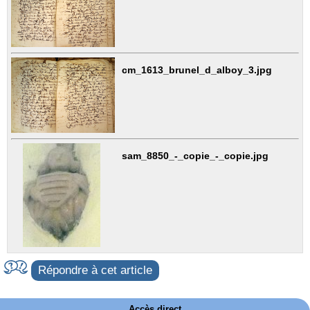
cm_1613_brunel_d_alboy_3.jpg
sam_8850_-_copie_-_copie.jpg
Répondre à cet article
Accès direct