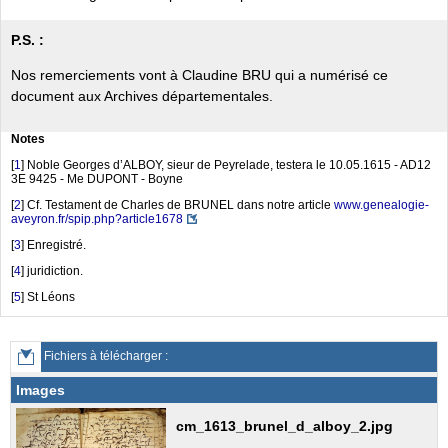
P.S. :
Nos remerciements vont à Claudine BRU qui a numérisé ce
document aux Archives départementales.
Notes
[
1
]
Noble Georges d’ALBOY, sieur de Peyrelade, testera le 10.05.1615 - AD12
3E 9425 - Me DUPONT - Boyne
[
2
]
Cf. Testament de Charles de BRUNEL dans notre article
www.genealogie-
aveyron.fr/spip.php?article1678
[
3
]
Enregistré.
[
4
]
juridiction.
[
5
]
St Léons
Fichiers à télécharger :
Images
cm_1613_brunel_d_alboy_2.jpg