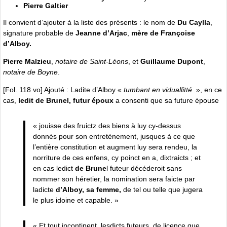
Pierre Galtier
Il convient d’ajouter à la liste des présents : le nom de
Du Caylla
,
signature probable de
Jeanne d’Arjac
,
mère de Françoise
d’Alboy.
Pierre Malzieu
,
notaire de Saint-Léons
, et
Guillaume Dupont
,
notaire de Boyne
.
[Fol. 118 vo] Ajouté : Ladite d’Alboy «
tumbant en viduallitté
», en ce
cas,
ledit de Brunel, futur époux
a consenti que sa future épouse
« jouisse des fruictz des biens à luy cy-dessus
donnés pour son entretènement, jusques à ce que
l’entière constitution et augment luy sera rendeu, la
norriture de ces enfens, cy poinct en a, dixtraicts ; et
en cas ledict
de Brune
l futeur décéderoit sans
nommer son héretier, la nomination sera faicte par
ladicte
d’Alboy, sa femme,
de tel ou telle que jugera
le plus idoine et capable. »
« Et tout incontinent, lesdicts futeurs, de licence que