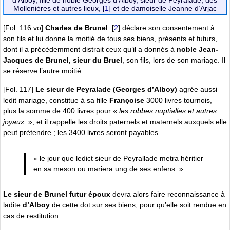
d’Alboy, fille de noble Georges d’Alboy, sieur de Peyralade, des
Mollenières et autres lieux,
[
1
]
et de damoiselle Jeanne d’Arjac
[Fol. 116 vo]
Charles de Brunel
[
2
]
déclare son consentement à
son fils et lui donne la moitié de tous ses biens, présents et futurs,
dont il a précédemment distrait ceux qu’il a donnés à
noble Jean-
Jacques de Brunel, sieur du Bruel
, son fils, lors de son mariage. Il
se réserve l’autre moitié.
[Fol. 117]
Le sieur de Peyralade (Georges d’Alboy)
agrée aussi
ledit mariage, constitue à sa fille
Françoise
3000 livres tournois,
plus la somme de 400 livres pour «
les robbes nuptialles et autres
joyaux
», et il rappelle les droits paternels et maternels auxquels elle
peut prétendre ; les 3400 livres seront payables
« le jour que ledict sieur de Peyrallade metra héritier
en sa meson ou mariera ung de ses enfens. »
Le sieur de Brunel futur époux
devra alors faire reconnaissance à
ladite
d’Alboy
de cette dot sur ses biens, pour qu’elle soit rendue en
cas de restitution.