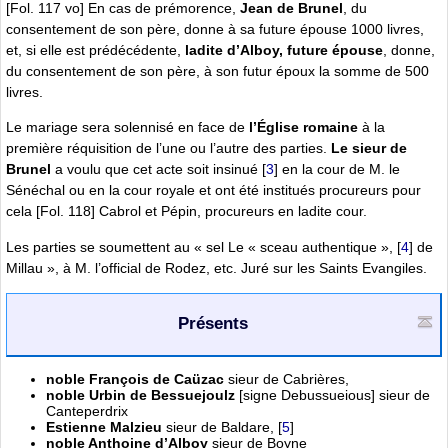
[Fol. 117 vo] En cas de prémorence,
Jean de Brunel
, du
consentement de son père, donne à sa future épouse 1000 livres,
et, si elle est prédécédente,
ladite d’Alboy, future épouse
, donne,
du consentement de son père, à son futur époux la somme de 500
livres.
Le mariage sera solennisé en face de
l’Église romaine
à la
première réquisition de l’une ou l’autre des parties.
Le sieur de
Brunel
a voulu que cet acte soit insinué
[
3
]
en la cour de M. le
Sénéchal ou en la cour royale et ont été institués procureurs pour
cela [Fol. 118] Cabrol et Pépin, procureurs en ladite cour.
Les parties se soumettent au « sel Le « sceau authentique »,
[
4
]
de
Millau », à M. l’official de Rodez, etc. Juré sur les Saints Evangiles.
Présents
noble François de Caüzac
sieur de Cabrières,
noble Urbin de Bessuejoulz
[signe Debussueious] sieur de
Canteperdrix
Estienne Malzieu
sieur de Baldare,
[
5
]
noble Anthoine d’Alboy
sieur de Boyne