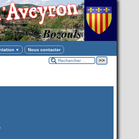
ntation
Nous contacter
▼
n