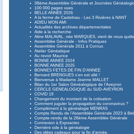
38ème Assemblée Générale et Journées Généalogiq
100 000 pages vues
BELLE ANNEE 2026
A la ferme de Castelnau - Les 3 Rivières à NANT
ADIEU MON AMI
Actualités des archives départementales
Aide à la recherche
Aline MALAVAL, née MARQUES, vient de nous quitter
Assemblée Générale - Infos Pratiques
Assemblée Générale 2011 à Cornus
Atelier Généatique
Au revoir Maurice
BONNE ANNEE 2024
BONNE ANNEE 2025
BONNES FETES DE FIN D’ANNEE
Bernard BRENGUES s’en est allé !
Bienvenue à Madame Jeanne MALLET
Bilan du 1er Salon Généalogique de l’Aveyron
CERCLE GENEALOGIQUE du SUD-AVEYRON
COVID 19
Changement du montant de la cotisation
Comment juguler la propagation du coronavirus ?
Complément à la généalogie MENRAS
Compte Rendu de l’Assemblée Générale 2023 à Bel
Compte-rendu de la 28ème Assemblée Générale
Connexion à Expoactes
Dernière ode à la généalogie
Des idées cadeaux pour la fin d’année.