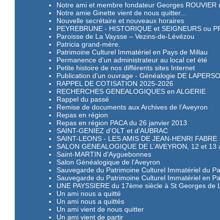
Notre ami et membre fondateur Georges ROUVIER n
Notre amie Ginette vient de nous quitter...
Nouvelle secrétaire et nouveaux horaires
PEYREBRUNE - HISTORIQUE et SEIGNEURS ou 
Paroisse de La Vaysse – Vezins-de-Lévézou
Patricia grand-mère.
Patrimoine Culturel Immatériel en Pays de Millau
Permanence d’un administrateur au local cet été
Petite histoire de nos différents sites Internet
Publication d’un ouvrage - Généalogie DE LAPER
RAPPEL DE COTISATION 2025-2026
RECHERCHES GENEALOGIQUES en ALGERIE
Rappel du passé
Remise de documents aux Archives de l’Aveyron
Repas en région
Repas en région PACA du 26 janvier 2013
SAINT-GENIEZ d’OLT et d’AUBRAC
SAINT-LEONS - LES AMIS DE JEAN-HENRI FABRE
SALON GENEALOGIQUE DE L’AVEYRON, 12 et 13 avr
Saint-MARTIN d’Ayguebonnes
Salon Généalogique de l’Aveyron
Sauvegarde du Patrimoine Culturel Immatériel du Pa
Sauvegarde du Patrimoine Culturel Immatériel en Pa
UNE PAYSSIERE du 17ème siècle à St Georges de 
Un ami nous a quitté
Un ami nous a quittés
Un ami vient de nous quitter
Un ami vient de partir