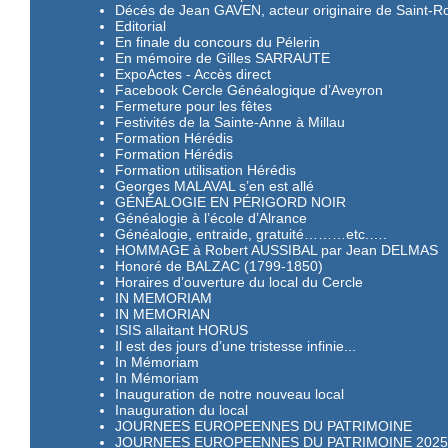
Décés de Jean GAVEN, acteur originaire de Saint-
Editorial
En finale du concours du Pélerin
En mémoire de Gilles SARRAUTE
ExpoActes - Accès direct
Facebook Cercle Généalogique d’Aveyron
Fermeture pour les fêtes
Festivités de la Sainte-Anne à Millau
Formation Hérédis
Formation Hérédis
Formation utilisation Hérédis
Georges MALAVAL s’en est allé
GÉNÉALOGIE EN PÉRIGORD NOIR
Généalogie à l’école d’Alrance
Généalogie, entraide, gratuité………etc.….
HOMMAGE à Robert AUSSIBAL par Jean DELMAS
Honoré de BALZAC (1799-1850)
Horaires d’ouverture du local du Cercle
IN MEMORIAM
IN MEMORIAN
ISIS allaitant HORUS
Il est des jours d’une tristesse infinie...
In Mémoriam
In Mémoriam
Inauguration de notre nouveau local
Inauguration du local
JOURNEES EUROPEENNES DU PATRIMOINE
JOURNEES EUROPEENNES DU PATRIMOINE 2025