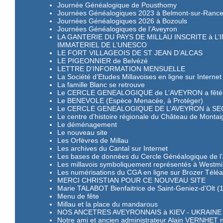
Journée Généalogique de Pousthomy
Journées Généalogiques 2023 à Belmont-sur-Ranc
Journées Généalogiques 2026 à Bozouls
Journées Généalogiques de l’Aveyron
LA GANTERIE DU PAYS DE MILLAU INSCRITE à L
IMMATERIEL DE L’UNESCO
LE FORT VILLAGEOIS DE ST JEAN D’ALCAS
LE PIGEONNIER de Belvézé
LETTRE D’INFORMATION MENSUELLE
La Société d’Etudes Millavoises en ligne sur Internet
La famille Blanc se retrouve
Le CERCLE GENEALOGIQUE de L’AVEYRON a fêté 
Le BENEVOLE (Espèce Menacée, à Protéger)
Le CERCLE GENEALOGIQUE DE L’AVEYRON à S
Le centre d’histoire régionale du Château de Montai
Le déménagement
Le nouveau site
Les Orfèvres de Millau
Les archives du Cantal sur Internet
Les bases de données du Cercle Généalogique de l
Les millavois symboliquement représentés à Westminst
Les numérisations du CGA en ligne sur Brozer Téléa
MERCI CHRISTIAN POUR CE NOUVEAU SITE
Marie TALABOT Bienfaitrice de Saint-Geniez-d’Olt 
Menu de fête
Millau et la place du mandarous
NOS ANCETRES AVEYRONNAIS à KIEV - UKRAINE
Notre ami et ancien administrateur Alain VERNHET n