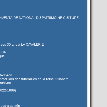
e
’INVENTAIRE NATIONAL DU PATRIMOINE CULTUREL
ses 30 ans à LA CAVALERIE
EGUR
gut
’Aveyron
er lors des funérailles de la reine Elisabeth II
rchives
(1822-1889)
ous a quittés