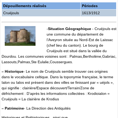
Dépouillements réalisés
Périodes
Cruéjouls
1613/1912
-
Situation Géographique
- Cruéjouls est
une commune du département de
l’Aveyron située au Nord-Est de Laissac
(chef lieu du canton). Le bourg de
Cruéjouls est situé dans la vallée du
Dourdou. Les communes voisines sont : Palmas,Bertholène,Gabriac,
Lassouts,Palmas,Ste Eulalie,Coussergues.
–
Historique
- Le nom de Cruéjouls semble trouver ces origines
dans le vocabulaire celtique. Dans la toponymie française, le terme
Ialon ou Ialos est présent dans des villes se finissant par « uéjols »,
qui signifie : clairière/Espace découvert/Terrain/Zone de
défrichement : D’après les informations collectées : Krodioialon =
Cruéjouls = La clairière de Krodius
–
Patrimoine
- La Direction des Antiquités
Historiques et Préhistoriques , ainsi que