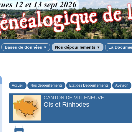
Bases de données
Nos dépouillements
La Docume
▼
▼
Accueil
Nos dépouillements
Etat des Dépouillements
Aveyron
CANTON DE VILLENEUVE
Ols et Rinhodes