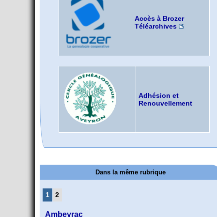
Accès à Brozer
Téléarchives
Adhésion et
Renouvellement
Dans la même rubrique
1
2
Ambeyrac